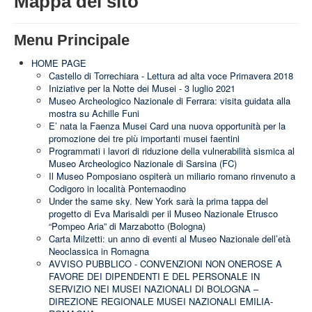
Mappa del sito
STRUTTURA
ATTIVITA'
Menu Principale
MUSEI
HOME PAGE
Castello di Torrechiara - Lettura ad alta voce Primavera 2018
EVENTI
Iniziative per la Notte dei Musei - 3 luglio 2021
Museo Archeologico Nazionale di Ferrara: visita guidata alla
mostra su Achille Funi
E’ nata la Faenza Musei Card una nuova opportunità per la
promozione dei tre più importanti musei faentini
Programmati i lavori di riduzione della vulnerabilità sismica al
Museo Archeologico Nazionale di Sarsina (FC)
Il Museo Pomposiano ospiterà un miliario romano rinvenuto a
Codigoro in località Pontemaodino
Under the same sky. New York sarà la prima tappa del
progetto di Eva Marisaldi per il Museo Nazionale Etrusco
“Pompeo Aria” di Marzabotto (Bologna)
Carta Milzetti: un anno di eventi al Museo Nazionale dell’età
Neoclassica in Romagna
AVVISO PUBBLICO - CONVENZIONI NON ONEROSE A
FAVORE DEI DIPENDENTI E DEL PERSONALE IN
SERVIZIO NEI MUSEI NAZIONALI DI BOLOGNA –
DIREZIONE REGIONALE MUSEI NAZIONALI EMILIA-