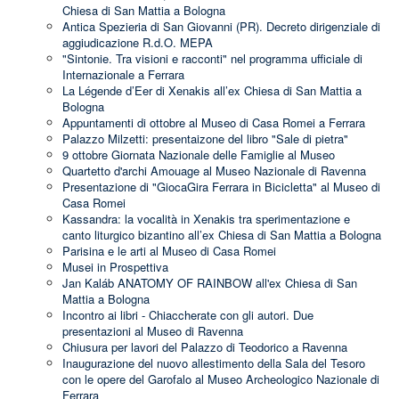
Chiesa di San Mattia a Bologna
Antica Spezieria di San Giovanni (PR). Decreto dirigenziale di
aggiudicazione R.d.O. MEPA
"Sintonie. Tra visioni e racconti" nel programma ufficiale di
Internazionale a Ferrara
La Légende d’Eer di Xenakis all’ex Chiesa di San Mattia a
Bologna
Appuntamenti di ottobre al Museo di Casa Romei a Ferrara
Palazzo Milzetti: presentaizone del libro "Sale di pietra"
9 ottobre Giornata Nazionale delle Famiglie al Museo
Quartetto d'archi Amouage al Museo Nazionale di Ravenna
Presentazione di "GiocaGira Ferrara in Bicicletta" al Museo di
Casa Romei
Kassandra: la vocalità in Xenakis tra sperimentazione e
canto liturgico bizantino all’ex Chiesa di San Mattia a Bologna
Parisina e le arti al Museo di Casa Romei
Musei in Prospettiva
Jan Kaláb ANATOMY OF RAINBOW all'ex Chiesa di San
Mattia a Bologna
Incontro ai libri - Chiaccherate con gli autori. Due
presentazioni al Museo di Ravenna
Chiusura per lavori del Palazzo di Teodorico a Ravenna
Inaugurazione del nuovo allestimento della Sala del Tesoro
con le opere del Garofalo al Museo Archeologico Nazionale di
Ferrara