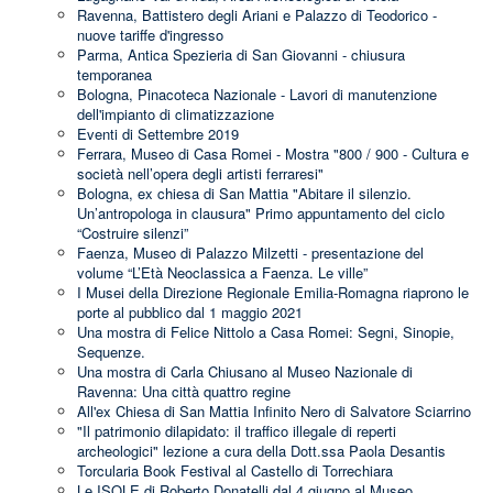
Ravenna, Battistero degli Ariani e Palazzo di Teodorico -
nuove tariffe d'ingresso
Parma, Antica Spezieria di San Giovanni - chiusura
temporanea
Bologna, Pinacoteca Nazionale - Lavori di manutenzione
dell'impianto di climatizzazione
Eventi di Settembre 2019
Ferrara, Museo di Casa Romei - Mostra "800 / 900 - Cultura e
società nell’opera degli artisti ferraresi"
Bologna, ex chiesa di San Mattia "Abitare il silenzio.
Un’antropologa in clausura" Primo appuntamento del ciclo
“Costruire silenzi”
Faenza, Museo di Palazzo Milzetti - presentazione del
volume “L’Età Neoclassica a Faenza. Le ville”
I Musei della Direzione Regionale Emilia-Romagna riaprono le
porte al pubblico dal 1 maggio 2021
Una mostra di Felice Nittolo a Casa Romei: Segni, Sinopie,
Sequenze.
Una mostra di Carla Chiusano al Museo Nazionale di
Ravenna: Una città quattro regine
All'ex Chiesa di San Mattia Infinito Nero di Salvatore Sciarrino
"Il patrimonio dilapidato: il traffico illegale di reperti
archeologici" lezione a cura della Dott.ssa Paola Desantis
Torcularia Book Festival al Castello di Torrechiara
Le ISOLE di Roberto Donatelli dal 4 giugno al Museo