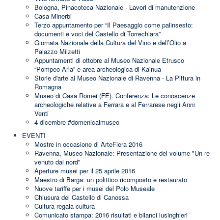
Bologna, Pinacoteca Nazionale - Lavori di manutenzione
Casa Minerbi
Terzo appuntamento per “Il Paesaggio come palinsesto:
documenti e voci del Castello di Torrechiara”
Giornata Nazionale della Cultura del Vino e dell’Olio a
Palazzo Milzetti
Appuntamenti di ottobre al Museo Nazionale Etrusco
“Pompeo Aria” e area archeologica di Kainua
Storie d'arte al Museo Nazionale di Ravenna - La Pittura in
Romagna
Museo di Casa Romei (FE). Conferenza: Le conoscenze
archeologiche relative a Ferrara e al Ferrarese negli Anni
Venti
4 dicembre #domenicalmuseo
EVENTI
Mostre in occasione di ArteFiera 2016
Ravenna, Museo Nazionale: Presentazione del volume "Un re
venuto dal nord"
Aperture musei per il 25 aprile 2016
Maestro di Barga: un polittico ricomposto e restaurato
Nuove tariffe per i musei del Polo Museale
Chiusura del Castello di Canossa
Cultura regala cultura
Comunicato stampa: 2016 risultati e bilanci lusinghieri