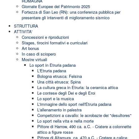
ROMAGNA
Giornate Europee del Patrimonio 2025
Fortezza di San Leo (RN): una conferenza pubblica per
presentare gli interventi di miglioramento sismico
STRUTTURA
ATTIVITA'
Concessioni e riproduzioni
Stages, tirocini formativi e curriculari
Art bonus
In caso di sciopero
Mostre virtuali
Lo sport in Etruria padana
L'Etruria padana
Bologna etrusca: Felsina
Una città etrusca: Spina
La cultura greca in Etruria: la ceramica attica
Le contese degli Dei e degli Eroi
Lo sport e la musica
L'immagine dello sport nell'Etruria padana
L'allenamento in palestra
Competizioni a cavallo: le acrobazie dei "desultores"
Lo sport nella vita e nella morte
Pittore di Harrow, 490 ca. a.C. - Cratere a colonnette
attico a figure rosse
Pittore di Altamura, ca. 470 a.C. - Cratere a calice