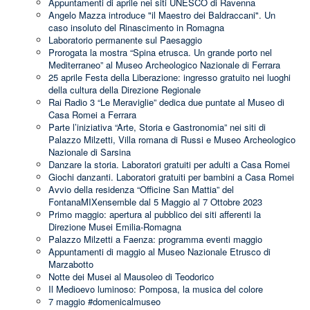
Appuntamenti di aprile nei siti UNESCO di Ravenna
Angelo Mazza introduce "il Maestro dei Baldraccani". Un
caso insoluto del Rinascimento in Romagna
Laboratorio permanente sul Paesaggio
Prorogata la mostra “Spina etrusca. Un grande porto nel
Mediterraneo” al Museo Archeologico Nazionale di Ferrara
25 aprile Festa della Liberazione: ingresso gratuito nei luoghi
della cultura della Direzione Regionale
Rai Radio 3 “Le Meraviglie” dedica due puntate al Museo di
Casa Romei a Ferrara
Parte l’iniziativa “Arte, Storia e Gastronomia” nei siti di
Palazzo Milzetti, Villa romana di Russi e Museo Archeologico
Nazionale di Sarsina
Danzare la storia. Laboratori gratuiti per adulti a Casa Romei
Giochi danzanti. Laboratori gratuiti per bambini a Casa Romei
Avvio della residenza “Officine San Mattia” del
FontanaMIXensemble dal 5 Maggio al 7 Ottobre 2023
Primo maggio: apertura al pubblico dei siti afferenti la
Direzione Musei Emilia-Romagna
Palazzo Milzetti a Faenza: programma eventi maggio
Appuntamenti di maggio al Museo Nazionale Etrusco di
Marzabotto
Notte dei Musei al Mausoleo di Teodorico
Il Medioevo luminoso: Pomposa, la musica del colore
7 maggio #domenicalmuseo