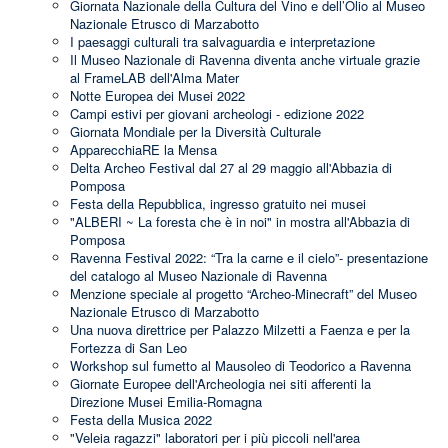
Giornata Nazionale della Cultura del Vino e dell’Olio al Museo
Nazionale Etrusco di Marzabotto
I paesaggi culturali tra salvaguardia e interpretazione
Il Museo Nazionale di Ravenna diventa anche virtuale grazie
al FrameLAB dell'Alma Mater
Notte Europea dei Musei 2022
Campi estivi per giovani archeologi - edizione 2022
Giornata Mondiale per la Diversità Culturale
ApparecchiaRE la Mensa
Delta Archeo Festival dal 27 al 29 maggio all'Abbazia di
Pomposa
Festa della Repubblica, ingresso gratuito nei musei
"ALBERI ~ La foresta che è in noi" in mostra all'Abbazia di
Pomposa
Ravenna Festival 2022: “Tra la carne e il cielo”- presentazione
del catalogo al Museo Nazionale di Ravenna
Menzione speciale al progetto “Archeo-Minecraft” del Museo
Nazionale Etrusco di Marzabotto
Una nuova direttrice per Palazzo Milzetti a Faenza e per la
Fortezza di San Leo
Workshop sul fumetto al Mausoleo di Teodorico a Ravenna
Giornate Europee dell'Archeologia nei siti afferenti la
Direzione Musei Emilia-Romagna
Festa della Musica 2022
"Veleia ragazzi" laboratori per i più piccoli nell'area