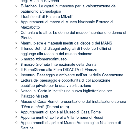
degli Ariani a Ravenna
E-Archeo. Le digital humanities per la valorizzazione del
patrimonio archeologico
I tuoi ricordi di Palazzo Milzetti
Appuntamenti di marzo al Museo Nazionale Etrusco di
Marzabotto
Cetrania e le altre. Le donne del museo incontrano le donne di
Plauto
Marmi, pietre e materiali inediti dai depositi del MANS
Il fondo Betti di disegni autografi di Federico Fellini si
aggiunge alla raccolta del museo riminese
5 marzo #domenicalmuseo
8 marzo Giornata Internazionale della Donna
Il RomeiGame alla Fiera DIDACTA di Firenze
Incontro: Paesaggio e ambiente nell’art. 9 della Costituzione
Lettura del paesaggio e opportunità di collaborazione
pubblico-privato per la sua valorizzazione
Nasce la “Carta Milzetti”: una nuova bigliettazione per
Palazzo Milzetti
Museo di Casa Romei: presentazione dell'installazione sonora
"Dèm a mènt" (Dammi retta)
Appuntamenti di aprile al Museo di Casa Romei
Appuntamenti di aprile alla Villa romana di Russi
Appuntamenti di aprile al Museo Archeologico Nazionale di
Sarsina