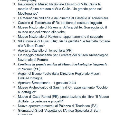
Inaugurata al Museo Nazionale Etrusco di Villa Giulia la
mostra “Spina etrusca a Villa Giulia. Un grande porto nel
Mediterraneo”
Le Meraviglie dell’arte e del cinema al Castello di Torrechiara
Castello di Torrechiara (PR): cantiere di restauro loggiato
Museo Nazionale di Ravenna: All’ora del tè. Sorseggiando il
museo una collezione alla volta.
Museo Nazionale di Ravenna: appuntamenti e ri-scoperte
Villa romana di Russi (RA): visita guidata "Le festività romane
alla Villa di Russi"
Apertura Castello di Torrechiara (PR)
Un viaggio oltreoceano per il cratere del Museo Archeologico
Nazionale di Ferrara
𝑪𝒐𝒏𝒕𝒊𝒏𝒖𝒂 𝒍𝒂 𝒈𝒓𝒂𝒏𝒅𝒆 𝒎𝒖𝒔𝒊𝒄𝒂 𝒂𝒍 𝑴𝒖𝒔𝒆𝒐 𝑨𝒓𝒄𝒉𝒆𝒐𝒍𝒐𝒈𝒊𝒄𝒐 𝑵𝒂𝒛𝒊𝒐𝒏𝒂𝒍𝒆
𝒅𝒊 𝑺𝒂𝒓𝒔𝒊𝒏𝒂 (𝑭𝑪)
Auguri di Buone Feste dalla Direzione Regionale Musei
Emilia-Romagna
Aperture Straordinarie - 1 gennaio 2024
Museo Archeologico di Sarsina (FC): appuntamento "Occhio
al dettaglio!"
Museo di Casa Romei (FE): presentazione del libro "Il Museo
digitale. Esperienze e progetti"
Nuove aperture preserali al Palazzo di Teodorico (RA)
Giornata di Studi "Aspettando l'Antica Spezieria di San
Giovanni"