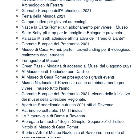
Archeologico di Ferrara
Giornate Europee dell'Archeologia 2021
Festa della Musica 2021
Campo estivo per giovani archeologi
Nasce la Carta Romei: un abbonamento per vivere il Museo
Sette Baby pit-stop per le famiglie a Bologna e provincia
Palazzo Milzetti aderisce all'iniziativa del "Treno di Dante"
Giornate Europee del Patrimonio 2021
Museo di Casa Romei: parte il crowdfunding per il videogioco
realizzato dagli studenti
Ferragosto al Museo!
Green Pass - Modalità di accesso ai Musei dal 6 agosto 2021
Al Mausoleo di Teodorico con DanTeo
Al Museo di Casa Romei proseguono i grandi eventi
Museo Nazionale di Ravenna: nasce un abbonamento per
vivere il museo tutto l'anno
Giornate Europee del Patrimonio 2021: elenco delle iniziative
dei musei della Direzione Regionale.
Aperture Straordinarie autunno 2021 siti di Ravenna
Patrimonio culturale: TUTTI inclusi!
Le 7 meraviglie di Dante a Ravenna
Prorogata la mostra "Segni, Sinopie, Sequenze" di Felice
Nittolo al Museo di Casa Romei
Storie d’Arte al Museo Nazionale di Ravenna: una serie di
conversazioni sull'arte