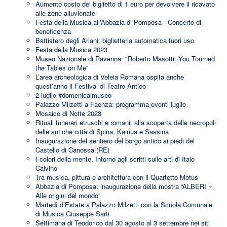
Aumento costo del biglietto di 1 euro per devolvere il ricavato
alle zone alluvionate
Festa della Musica all'Abbazia di Pomposa - Concerto di
beneficenza
Battistero degli Ariani: biglietteria automatica fuori uso
Festa della Musica 2023
Museo Nazionale di Ravenna: "Roberto Masotti. You Tourned
the Tables on Me"
L’area archeologica di Veleia Romana ospita anche
quest’anno il Festival di Teatro Antico
2 luglio #domenicalmuseo
Palazzo Milzetti a Faenza: programma eventi luglio
Mosaico di Notte 2023
Rituali funerari etruschi e romani: alla scoperta delle necropoli
delle antiche città di Spina, Kainua e Sassina
Inaugurazione del sentiero del borgo antico ai piedi del
Castello di Canossa (RE)
I colori della mente. Intorno agli scritti sulle arti di Italo
Calvino
Tra musica, pittura e architettura con il Quartetto Motus
Abbazia di Pomposa: inaugurazione della mostra “ALBERI ~
Alle origini del mondo”
Martedì d’Estate a Palazzo Milzetti con la Scuola Comunale
di Musica Giuseppe Sarti
Settimana di Teodorico dal 30 agosto al 3 settembre nei siti