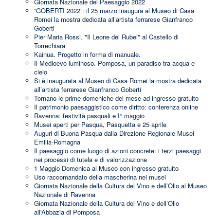
Giornata Nazionale del Paesaggio 2022
“GOBERTI 2022”: il 25 marzo inaugura al Museo di Casa
Romei la mostra dedicata all’artista ferrarese Gianfranco
Goberti
Pier Maria Rossi. "Il Leone dei Rubei" al Castello di
Torrechiara
Kainua. Progetto in forma di manuale.
Il Medioevo luminoso. Pomposa, un paradiso tra acqua e
cielo
Si è inaugurata al Museo di Casa Romei la mostra dedicata
all’artista ferrarese Gianfranco Goberti
Tornano le prime domeniche del mese ad ingresso gratuito
Il patrimonio paesaggistico come diritto: conferenza online
Ravenna: festività pasquali e I° maggio
Musei aperti per Pasqua, Pasquetta e 25 aprile
Auguri di Buona Pasqua dalla Direzione Regionale Musei
Emilia-Romagna
Il paesaggio come luogo di azioni concrete: i terzi paesaggi
nei processi di tutela e di valorizzazione
1 Maggio Domenica al Museo con ingresso gratuito
Uso raccomandato della mascherina nei musei
Giornata Nazionale della Cultura del Vino e dell’Olio al Museo
Nazionale di Ravenna
Giornata Nazionale della Cultura del Vino e dell’Olio
all'Abbazia di Pomposa