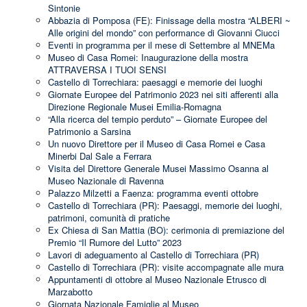
Sintonie
Abbazia di Pomposa (FE): Finissage della mostra “ALBERI ~
Alle origini del mondo” con performance di Giovanni Ciucci
Eventi in programma per il mese di Settembre al MNEMa
Museo di Casa Romei: Inaugurazione della mostra
ATTRAVERSA I TUOI SENSI
Castello di Torrechiara: paesaggi e memorie dei luoghi
Giornate Europee del Patrimonio 2023 nei siti afferenti alla
Direzione Regionale Musei Emilia-Romagna
“Alla ricerca del tempio perduto” – Giornate Europee del
Patrimonio a Sarsina
Un nuovo Direttore per il Museo di Casa Romei e Casa
Minerbi Dal Sale a Ferrara
Visita del Direttore Generale Musei Massimo Osanna al
Museo Nazionale di Ravenna
Palazzo Milzetti a Faenza: programma eventi ottobre
Castello di Torrechiara (PR): Paesaggi, memorie dei luoghi,
patrimoni, comunità di pratiche
Ex Chiesa di San Mattia (BO): cerimonia di premiazione del
Premio “Il Rumore del Lutto” 2023
Lavori di adeguamento al Castello di Torrechiara (PR)
Castello di Torrechiara (PR): visite accompagnate alle mura
Appuntamenti di ottobre al Museo Nazionale Etrusco di
Marzabotto
Giornata Nazionale Famiglie al Museo