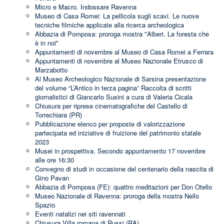
Micro e Macro. Indossare Ravenna
Museo di Casa Romei: La pellicola sugli scavi. Le nuove
tecniche filmiche applicate alla ricerca archeologica
Abbazia di Pomposa: proroga mostra "Alberi. La foresta che
è in noi"
Appuntamenti di novembre al Museo di Casa Romei a Ferrara
Appuntamenti di novembre al Museo Nazionale Etrusco di
Marzabotto
Al Museo Archeologico Nazionale di Sarsina presentazione
del volume “L’Antico in terza pagina” Raccolta di scritti
giornalistici di Giancarlo Susini a cura di Valeria Cicala
Chiusura per riprese cinematografiche del Castello di
Torrechiara (PR)
Pubblicazione elenco per proposte di valorizzazione
partecipata ed iniziative di fruizione del patrimonio statale
2023
Musei in prospettiva. Secondo appuntamento 17 novembre
alle ore 16:30
Convegno di studi in occasione del centenario della nascita di
Gino Pavan
Abbazia di Pomposa (FE): quattro meditazioni per Don Otello
Museo Nazionale di Ravenna: proroga della mostra Nello
Spazio
Eventi natalizi nei siti ravennati
Chiusura Villa romana di Russi (RA)