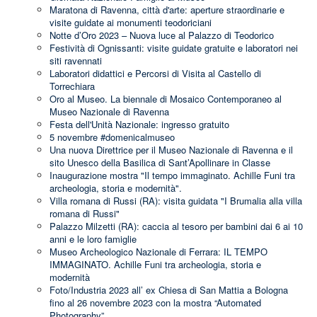
Maratona di Ravenna, città d'arte: aperture straordinarie e
visite guidate ai monumenti teodoriciani
Notte d’Oro 2023 – Nuova luce al Palazzo di Teodorico
Festività di Ognissanti: visite guidate gratuite e laboratori nei
siti ravennati
Laboratori didattici e Percorsi di Visita al Castello di
Torrechiara
Oro al Museo. La biennale di Mosaico Contemporaneo al
Museo Nazionale di Ravenna
Festa dell'Unità Nazionale: ingresso gratuito
5 novembre #domenicalmuseo
Una nuova Direttrice per il Museo Nazionale di Ravenna e il
sito Unesco della Basilica di Sant’Apollinare in Classe
Inaugurazione mostra "Il tempo immaginato. Achille Funi tra
archeologia, storia e modernità".
Villa romana di Russi (RA): visita guidata "I Brumalia alla villa
romana di Russi"
Palazzo Milzetti (RA): caccia al tesoro per bambini dai 6 ai 10
anni e le loro famiglie
Museo Archeologico Nazionale di Ferrara: IL TEMPO
IMMAGINATO. Achille Funi tra archeologia, storia e
modernità
Foto/Industria 2023 all’ ex Chiesa di San Mattia a Bologna
fino al 26 novembre 2023 con la mostra “Automated
Photography”