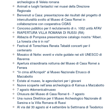
archeologica di Veleia romana
Animali e luoghi fantastici nei musei della Direzione
Regionale
Benvenuti a Casa: presentazione dei risultati del progetto di
interculturalità svolto al Museo di Casa Romei in
collaborazione con cooperativa CIDAS
Concorso pubblico per il reclutamento di n. 1052 unità AFAV
RIAPERTURA VILLA ROMANA DI RUSSI (RA)
Abbazia di Pomposa presentazione catalogo mostra "Alberi.
La foresta che è in noi"
Festival di Torrechiara Renata Tebaldi concerti per il
centenario
Mosaico di Notte: eventi e visite guidate nei siti UNESCO di
Ravenna
Apertura straordinaria notturna del Museo di Casa Romei a
Ferrara
"In cima all'Acropoli" al Museo Nazionale Etrusco di
Marzabotto
Estate al museo, le agevolazioni per i giovani
Nuove scoperte nell’area archeologica di Kainua a Marzabotto
7 agosto #domenicalmuseo
Chiusura del Museo di Casa Romei 6 - 7 agosto
Una nuova Direttrice per il Museo Archeologico Nazionale di
Sarsina e la Villa Romana di Russi
Al via dal 30 agosto al 4 settembre la Settimana di Teodorico