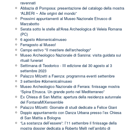
ravennati
Abbazia di Pomposa: presentazione del catalogo della mostra
“ALBERI ~ Alle origini del mondo”
Prossimi appuntamenti al Museo Nazionale Etrusco di
Marzabotto
Serata sotto le stelle all'Area Archeologica di Veleia Romana
(PC)
6 agosto #domenicalmuseo
Ferragosto al Museo!
Campo estivo "Il mestiere dell'archeologo"
Museo Archeologico Nazionale di Sarsina: visita guidata sui
rituali funerari
Settimana di Teodorico - III edizione dal 30 agosto al 3
settembre 2023
Palazzo Milzetti a Faenza: programma eventi settembre
3 settembre #domenicalmuseo
Museo Archeologico Nazionale di Ferrara: finissage mostra
“Spina Etrusca. Un grande porto nel Mediterraneo”
Ex Chiesa di San Mattia: apertura della residenza autunnale
del FontanaMIXensemble
Palazzo Milzetti: Giornate di studi dedicate a Felice Giani
Doppio appuntamento con Danza Urbana presso l’ex Chiesa
di San Mattia a Bologna
“La sostanza dell’essere”: l’11 settembre il finissage della
mostra dossier dedicata a Roberto Melli nell’ambito di