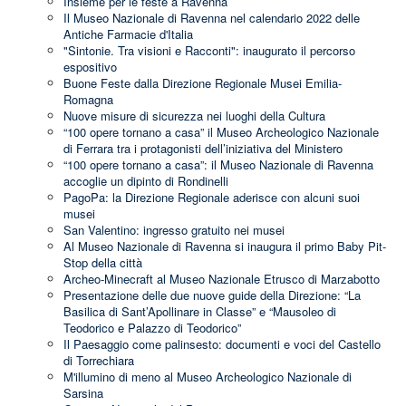
Insieme per le feste a Ravenna
Il Museo Nazionale di Ravenna nel calendario 2022 delle
Antiche Farmacie d'Italia
"Sintonie. Tra visioni e Racconti": inaugurato il percorso
espositivo
Buone Feste dalla Direzione Regionale Musei Emilia-
Romagna
Nuove misure di sicurezza nei luoghi della Cultura
“100 opere tornano a casa” il Museo Archeologico Nazionale
di Ferrara tra i protagonisti dell’iniziativa del Ministero
“100 opere tornano a casa”: il Museo Nazionale di Ravenna
accoglie un dipinto di Rondinelli
PagoPa: la Direzione Regionale aderisce con alcuni suoi
musei
San Valentino: ingresso gratuito nei musei
Al Museo Nazionale di Ravenna si inaugura il primo Baby Pit-
Stop della città
Archeo-Minecraft al Museo Nazionale Etrusco di Marzabotto
Presentazione delle due nuove guide della Direzione: “La
Basilica di Sant’Apollinare in Classe” e “Mausoleo di
Teodorico e Palazzo di Teodorico”
Il Paesaggio come palinsesto: documenti e voci del Castello
di Torrechiara
M'illumino di meno al Museo Archeologico Nazionale di
Sarsina