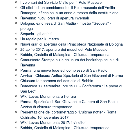
I volontari del Servizio Civile per il Polo Museale
Gli effetti di un cambiamento. Il Polo museale dell'Emilia-
Romagna, riflessioni a un anno e mezzo dalla costituzione
Ravenna: nuovi orari di apertura invernali
Bologna, ex chiesa di San Mattia - mostra "Sequela" -
proroga
Sequela - gli artisti
Un regalo per l'8 marzo
Nuovi orari di apertura della Pinacoteca Nazionale di Bologna
25 aprile 2017: aperture dei musei del Polo Museale
Bobbio, Castello di Malaspina - Chiusura temporanea
Comunicato Stampa sulla chiusura dei bookshop nei siti di
Ravenna
Parma, una nuova luce sul complesso di San Paolo
Avviso - Chiusura Antica Spezieria di San Giovanni di Parma
Chiusura temporanea del castello di Bobbio
Domenica 17 settembre, ore 15.00 - Conferenza "La presa di
San Leo"
Wiki Loves Monuments a Ferrara
Parma, Spezieria di San GIovanni e Camera di San Paolo -
Avviso di chiusura temporanea
Presentazione del cortometraggio "L'ultima notte" - Roma,
Quirinale, 16 novembre 2017
Wiki Loves Monuments 2017: i vincitori
Bobbio, Castello di Malaspina - Chiusura temporanea