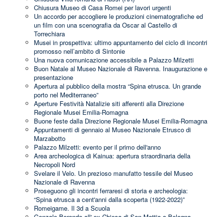
Chiusura Museo di Casa Romei per lavori urgenti
Un accordo per accogliere le produzioni cinematografiche ed
un film con una scenografia da Oscar al Castello di
Torrechiara
Musei in prospettiva: ultimo appuntamento del ciclo di incontri
promosso nell’ambito di Sintonie
Una nuova comunicazione accessibile a Palazzo Milzetti
Buon Natale al Museo Nazionale di Ravenna. Inaugurazione e
presentazione
Apertura al pubblico della mostra “Spina etrusca. Un grande
porto nel Mediterraneo”
Aperture Festività Natalizie siti afferenti alla Direzione
Regionale Musei Emilia-Romagna
Buone feste dalla Direzione Regionale Musei Emilia-Romagna
Appuntamenti di gennaio al Museo Nazionale Etrusco di
Marzabotto
Palazzo Milzetti: evento per il primo dell'anno
Area archeologica di Kainua: apertura straordinaria della
Necropoli Nord
Svelare il Velo. Un prezioso manufatto tessile del Museo
Nazionale di Ravenna
Proseguono gli incontri ferraresi di storia e archeologia:
“Spina etrusca a cent'anni dalla scoperta (1922-2022)”
Romeigame. Il 3d a Scuola
Gonzalo Borondo all' ex Chiesa di San Mattia a Bologna