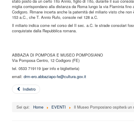
stato posto da un certo Tito Annio, figlio di Tito, durante il suo consola
miglia corrispondano alla distanza da Roma lungo la via Flaminia fino a 
Codigoro. Rimane incerta anche la paternità del miliario visto che non è
153 a.C., che T. Annio Rufo, console nel 128 a.C.
Il miliario indica come nel corso del II sec. a.C. le strade consolari 
conquistate dalla Repubblica romana.
ABBAZIA DI POMPOSA E MUSEO POMPOSIANO
Via Pomposa Centro, 12 Codigoro (FE)
tel. 0533 719119 (per info e biglietteria)
email:
drm-ero.abbaziapo-fe@cultura.gov.it
Indietro
Sei qui:
Home
EVENTI
Il Museo Pomposiano ospiterà un m