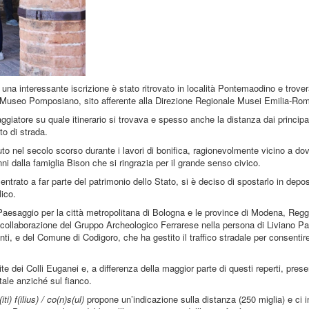
na interessante iscrizione è stato ritrovato in località Pontemaodino e trove
 Museo Pomposiano, sito afferente alla Direzione Regionale Musei Emilia-Ro
viaggiatore su quale itinerario si trovava e spesso anche la distanza dai principal
to di strada.
uto nel secolo scorso durante i lavori di bonifica, ragionevolmente vicino a do
nni dalla famiglia Bison che si ringrazia per il grande senso civico.
ntrato a far parte del patrimonio dello Stato, si è deciso di spostarlo in deposi
ico.
 Paesaggio per la città metropolitana di Bologna e le province di Modena, Regg
collaborazione del Gruppo Archeologico Ferrarese nella persona di Liviano Pa
nti, e del Comune di Codigoro, che ha gestito il traffico stradale per consentir
ite dei Colli Euganei e, a differenza della maggior parte di questi reperti, pres
tale anziché sul fianco.
i) f(ilius) / co(n)s(ul)
propone un’indicazione sulla distanza (250 miglia) e ci 