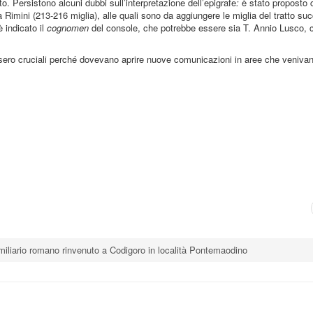
to. Persistono alcuni dubbi sull’interpretazione dell’epigrafe
:
è stato proposto 
Rimini (213-216 miglia), alle quali sono da aggiungere le miglia del tratto suc
 indicato il
cognomen
del console, che potrebbe essere sia T. Annio Lusco, 
fossero cruciali perché dovevano aprire nuove comunicazioni in aree che venivan
iliario romano rinvenuto a Codigoro in località Pontemaodino