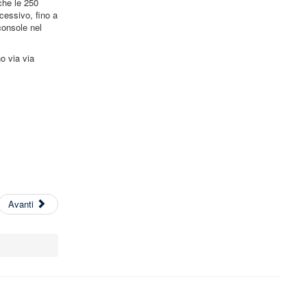
che le 250
cessivo, fino a
console nel
o via via
Avanti