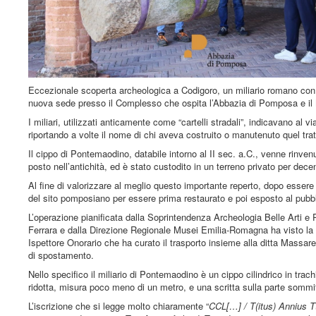
Eccezionale scoperta archeologica a Codigoro, un miliario romano con u
nuova sede presso il Complesso che ospita l’Abbazia di Pomposa e il
I miliari, utilizzati anticamente come “cartelli stradali”, indicavano al 
riportando a volte il nome di chi aveva costruito o manutenuto quel trat
Il cippo di Pontemaodino, databile intorno al II sec. a.C., venne rinven
posto nell’antichità, ed è stato custodito in un terreno privato per dece
Al fine di valorizzare al meglio questo importante reperto, dopo essere e
del sito pomposiano per essere prima restaurato e poi esposto al pubbl
L’operazione pianificata dalla Soprintendenza Archeologia Belle Arti e
Ferrara e dalla Direzione Regionale Musei Emilia-Romagna ha visto la 
Ispettore Onorario che ha curato il trasporto insieme alla ditta Massare
di spostamento.
Nello specifico il miliario di Pontemaodino è un cippo cilindrico in trach
ridotta, misura poco meno di un metro, e una scritta sulla parte sommi
L’iscrizione che si legge molto chiaramente “
CCL[…] / T(itus) Annius T(it