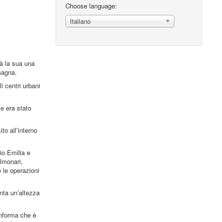
Choose language:
Italiano
rà la sua una
magna.
i centri urbani
ve era stato
to all’interno
io Emilia e
lmonari,
e le operazioni
enta un’altezza
informa che è