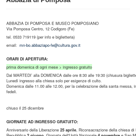
STRUTTURA
ATTIVITA'
ABBAZIA DI POMPOSA E MUSEO POMPOSIA
NO
MUSEI
Via Pomposa Centro, 12 Codigoro (Fe)
EVENTI
tel. 0533 719119 (per info e biglietteria)
email:
mn-bo
.abbaziapo-fe@cultura.gov.it
ORARI DI APERTURA:
prima domenica di ogni mese > ingresso gratuito
Dal MARTEDI’ alla DOMENICA dalle ore 8:30 alle 19:30 (chiusura biglietter
Lunedì ingresso alla chiesa solo per esigenze di culto.
Domenica dalle 11.00 alle 12.00, per la celebrazione della santa messa, in
fedeli.
chiuso il 25 dicembre
GIORNATE AD INGRESSO GRATUITO:
Anniversario della Liberazione
25 aprile
, Riconsacrazione della chiesa di
Repubblica
2 giugno
,
Giornata dell'Unità Nazionale
4 novembre
e San M