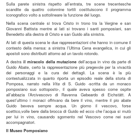
Sulla parete sinistra rispetto all’entrata, tre scene trecentesche
scandite da quattro colonnine tortili costituiscono il programma
iconografico volto a sottolineare la funzione del luogo.
Nella scena centrale si trova Cristo in trono tra la Vergine e san
Giovanni Battista mentre ai lati si trovano i santi pomposiani, san
Benedetto alla destra di Cristo e san Guido alla sinistra.
Ai lati di questa scena le due rappresentazioni che hanno in comune il
contesto della mensa: a sinistra l’Ultima Cena evangelica, in cui gli
apostoli sono distribuiti attorno ad un tavolo rotondo.
A destra
il miracolo della mutazione
dell’acqua in vino da parte di
Guido Abate, certo la rappresentazione più pregevole per la vivacità
dei personaggi e la cura dei dettagli. La scena è la più
contestualizzata in quanto riporta un episodio reale della storia di
Pomposa, narrato nella
Vita
di S. Guido -scritta da un monaco
pomposiano suo sottoposto-, il quale aveva spesso come ospite
all’abbazia l’Arcivescovo di Ravenna Gebeardo di Eichstätt. A
quest’ultimo i monaci offrivano da bere il vino, mentre il pio abate
Guido beveva sempre acqua. Un giorno il vescovo, forse
scettico,volle bere dalla brocca di Guido ed ecco che l’acqua si mutò
per lui in vino, causando sgomento nel Vescovo come nei suoi
accompagnatori.
Il Museo Pomposiano