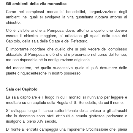
Gli ambienti della vita monastica
Come nei complessi monastici benedettini, l’organizzazione degli
ambienti nei quali si svolgeva la vita quotidiana ruotava attorno al
chiostro.
Ciò è visibile anche a Pomposa dove, attorno a quello che doveva
essere il chiostro maggiore, si articolano gli spazi della sala del
Capitolo, della sala delle Stilate e del Refettorio.
È importante ricordare che quello che si può vedere del complesso
abbaziale di Pomposa è ciò che si è preservato nel corso del tempo,
ma non rispecchia né la configurazione originaria
del monastero, né quella successiva quale si può desumere dalle
piante cinquecentesche in nostro possesso.
Sala del Capitolo
La sala capitolare è il luogo in cui i monaci si riunivano per leggere e
meditare su un capitolo della Regola di S. Benedetto, da cui il nome.
Si sviluppa lungo il fianco settentrionale della chiesa e gli affreschi
che lo decorano sono stati attribuiti a scuola giottesca padovana e
risalgono al pieno XIV secolo.
Di fronte all’entrata campeggia una imponente Crocifissione che, piena