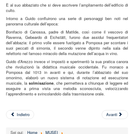
È al suo abbaziato che si deve ascrivere l’ampliamento dell’edificio di
culto.
Intorno a Guido confluirono una serie di personaggi ben noti nel
panorama culturale dell’epoca:
Bonifacio di Canossa, padre di Matilde, così come il vescovo di
Ravenna, Gebeardo di Eichstätt, furono due assidui frequentatori
dell’abbazia: il primo volle essere fustigato a Pomposa per scontare i
suoi peccati di simonia, il secondo venne dipinto nella sala del
refettorio nel famoso miracolo della mutazione dell’acqua in vino.
Guido d’Arezzo invece vi impostò e sperimentò la sua pratica canora
che rivoluzionò la didattica musicale occidentale. Fu monaco a
Pomposa dal 1013 in avanti e qui, durante l’abbaziato del suo
omonimo, elaborò un nuovo sistema di notazione ed esecuzione
musicale, la
solmisazione
, che permetteva a chiunque di leggere ed
eseguire a prima vista una melodia sconosciuta, velocizzando
l’apprendimento e svincolandolo dalla trasmissione orale.
Indietro
Avanti
Sei qui:
Home
MUSEI