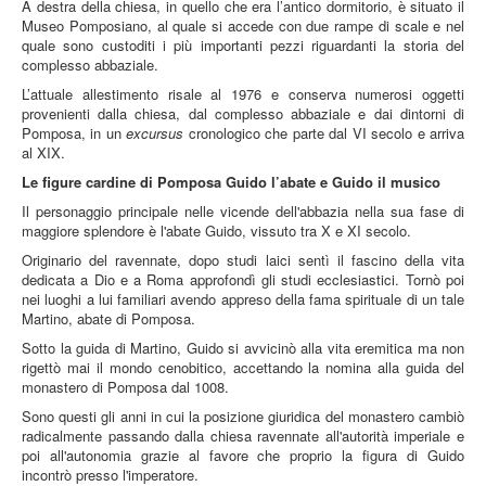
A destra della chiesa, in quello che era l’antico dormitorio, è situato il
Museo Pomposiano, al quale si accede con due rampe di scale e nel
quale sono custoditi i più importanti pezzi riguardanti la storia del
complesso abbaziale.
L’attuale allestimento risale al 1976 e conserva numerosi oggetti
provenienti dalla chiesa, dal complesso abbaziale e dai dintorni di
Pomposa, in un
excursus
cronologico che parte dal VI secolo e arriva
al XIX.
Le figure cardine di Pomposa Guido l’abate e Guido il musico
Il personaggio principale nelle vicende dell'abbazia nella sua fase di
maggiore splendore è l'abate Guido, vissuto tra X e XI secolo.
Originario del ravennate, dopo studi laici sentì il fascino della vita
dedicata a Dio e a Roma approfondì gli studi ecclesiastici. Tornò poi
nei luoghi a lui familiari avendo appreso della fama spirituale di un tale
Martino, abate di Pomposa.
Sotto la guida di Martino, Guido si avvicinò alla vita eremitica ma non
rigettò mai il mondo cenobitico, accettando la nomina alla guida del
monastero di Pomposa dal 1008.
Sono questi gli anni in cui la posizione giuridica del monastero cambiò
radicalmente passando dalla chiesa ravennate all'autorità imperiale e
poi all'autonomia grazie al favore che proprio la figura di Guido
incontrò presso l'imperatore.