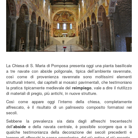
La Chiesa di S. Maria di Pomposa presenta oggi una pianta basilicale
a tre navate con abside poligonale, tipica dell’ambiente ravennate,
così come di provenienza ravennate sono moltissimi elementi
strutturali interni, dai capitelli ai mosaici pavimentali, che testimoniano
la pratica tipicamente medievale del
reimpiego
, vale a dire il riutilizzo
di materiali di pregio, più antichi, in nuove strutture.
Così come appare oggi l’interno della chiesa, completamente
affrescato, è il risultato di un palinsesto composito formatosi nei
secoli.
Sebbene la prevalenza sia data dagli affreschi trecenteschi
dell’
abside
e della navata centrale, è possibile scorgere qua e là
qualche testimonianza della decorazione dei secoli precedenti e
leggere gli affreschi in senso cronologico, dal più antico al più recente.