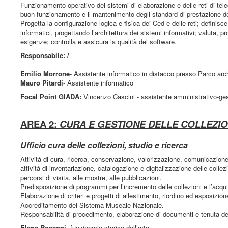
Funzionamento operativo dei sistemi di elaborazione e delle reti di te
buon funzionamento e il mantenimento degli standard di prestazione dei s
Progetta la configurazione logica e fisica dei Ced e delle reti; definis
informatici, progettando l’architettura dei sistemi informativi; valuta, p
esigenze; controlla e assicura la qualità del software.
Responsabile: /
Emilio Morrone
- Assistente informatico in distacco presso Parco arc
Mauro Pitardi
- Assistente informatico
Focal Point GIADA:
Vincenzo Cascini - assistente amministrativo-gest
AREA 2:
CURA E GESTIONE DELLE COLLEZIO
Ufficio cura delle collezioni, studio e ricerca
Attività di cura, ricerca, conservazione, valorizzazione, comunicazione 
attività di inventariazione, catalogazione e digitalizzazione delle collezi
percorsi di visita, alle mostre, alle pubblicazioni.
Predisposizione di programmi per l’incremento delle collezioni e l’acqui
Elaborazione di criteri e progetti di allestimento, riordino ed esposizion
Accreditamento del Sistema Museale Nazionale.
Responsabilità di procedimento, elaborazione di documenti e tenuta dell
Elena Rossoni
- funzionario storico dell’arte