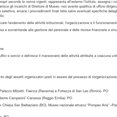
i propri secondo le norme vigenti, rappresenta all’esterno l’Istituto, assegna i co
sce gli incarichi di Direttore di Museo -non avente qualifica di ufficio dirigenz
a selettiva, emana i provvedimenti finali fatte salve eventuali specifiche deleg
llo.
re l'andamento delle attività istituzionali, l'organizzazione e il funzionamento 
spesa e sovraintende alla gestione del personale e delle risorse finanziarie e str
ne.
uffici e servizi e definisce il mansionario delle attività attribuite a ciascuna uni
ento degli assetti organizzativi posti in essere dal processo di riorganizzazione,
n Palazzo Milzetti, Faenza (Ravenna) e Fortezza di San Leo (Rimini)- PO
Naborre Campanini”-Canossa (Reggio Emilia)- PO
 ex Chiesa San Barbaziano (BO), Museo nazionale etrusco “Pompeo Aria” –Pa
na- PO