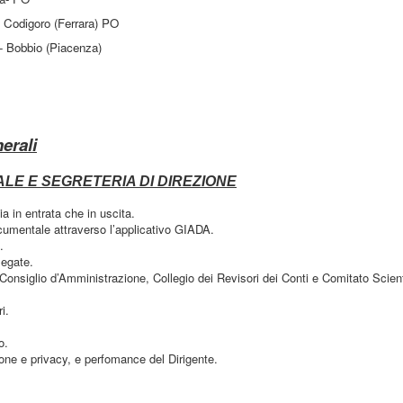
 Codigoro (Ferrara) PO
 - Bobbio (Piacenza)
erali
LE E SEGRETERIA DI DIREZIONE
ia in entrata che in uscita.
cumentale attraverso l’applicativo GIADA.
.
legate.
(Consiglio d’Amministrazione, Collegio dei Revisori dei Conti e Comitato Scient
i.
o.
zione e privacy, e perfomance del Dirigente.