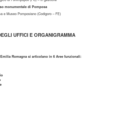
so monumentale di Pomposa
sa e Museo Pomposiano (Codigoro – FE)
DEGLI UFFICI E ORGANIGRAMMA
 Emilia Romagna si articolano in 6 Aree funzionali:
io
o
e