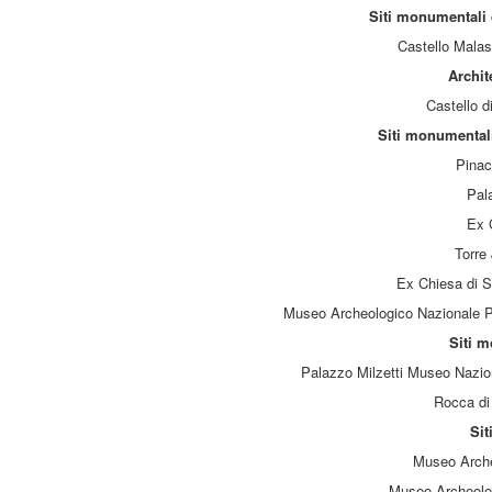
Siti monumentali 
Castello Malas
Archite
Castello d
Siti monumentali
Pinac
Pal
Ex 
Torre
Ex Chiesa di S
Museo Archeologico Nazionale P.
Siti 
Palazzo Milzetti Museo Nazio
Rocca di
Sit
Museo Arche
Museo Archeolog