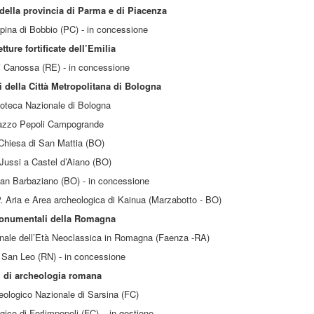
della provincia di Parma e di Piacenza
pina di Bobbio (PC) - in concessione
tture fortificate dell’Emilia
i Canossa (RE) - in concessione
 della Città Metropolitana di Bologna
oteca Nazionale di Bologna
azzo Pepoli Campogrande
Chiesa di San Mattia (BO)
 Jussi a Castel d’Aiano (BO)
an Barbaziano (BO) - in concessione
 Aria e Area archeologica di Kainua (Marzabotto - BO)
monumentali della Romagna
nale dell’Età Neoclassica in Romagna (Faenza -RA)
 San Leo (RN) - in concessione
i di archeologia romana
ologico Nazionale di Sarsina (FC)
ico di Forlimpopoli (FC) – in gestione