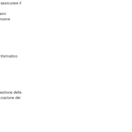
assicurare il
temi
e nuove
informatico
estione delle
izzazione dei