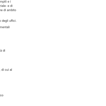
mpiti e i
iale- e di
he di ambito
degli uffici.
umentali
tà di
 di cui al
rco