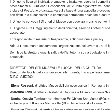
Il Dirigente fissa gli indirizzi, promuove le iniziative, esercita i compit
procedimenti ai Funzionari Responsabili delle unità organizzative, conferi
titolare di Posizione organizzativa sulla base di una apposita procedur
ben definito e circoscrivibile e comunque sottoposte a verifica e contro
Il Dirigente convoca i Direttori di Museo con cadenza mensile per verifica
Il Dirigente cura il raggiungimento degli obiettivi, esercita i poteri di 
assegnate.
E’ responsabile in materia di trasparenza, anticorruzione e privacy.
Adotta il documento concernente l’organizzazione del lavoro e , a tal fi
Definisce la struttura organizzativa dell’Istituto, la sua articolazione in 
personale.
DIRETTORI DEI SITI MUSEALI E LUOGHI DELLA CULTURA
Direttori dei luoghi della cultura e dei siti museali, fino al perfezionam
D.P.C.M.57/2024:
-
Elena Rossoni
, direttrice Museo dell’età neoclassica in Romagna i
-
Carolina Tenti
, direttrice Castello di Canossa e Museo nazionale “
-
Denise Ottavia Tamborrino
, direttrice Ex Chiesa San Mattia (BO),
archeologico di Kainua - Marzabotto (BO), Torre Jussi (Bologna)- PO
-
Federica Timossi
, direttrice Museo archeologico nazionale di Sarsi