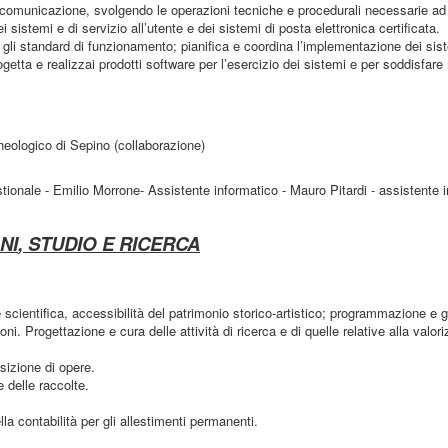
lecomunicazione, svolgendo le operazioni tecniche e procedurali necessarie ad 
istemi e di servizio all’utente e dei sistemi di posta elettronica certificata.
ce gli standard di funzionamento; pianifica e coordina l’implementazione dei sis
rogetta e realizzai prodotti software per l’esercizio dei sistemi e per soddisfar
heologico di Sepino (collaborazione)
ionale - Emilio Morrone- Assistente informatico - Mauro Pitardi - assistente 
NI
,
STUDIO
E RICERCA
scientifica, accessibilità del patrimonio storico-artistico; programmazione e g
oni. Progettazione e cura delle attività di ricerca e di quelle relative alla valor
sizione di opere.
e delle raccolte.
a contabilità per gli allestimenti permanenti.