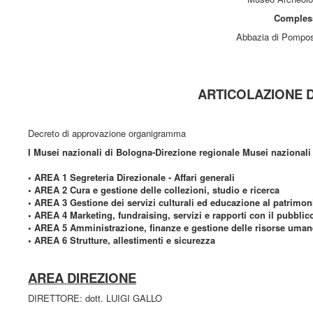
Comples
Abbazia di Pompo
ARTICOLAZIONE 
Decreto di approvazione organigramma
I Musei nazionali di Bologna-Direzione regionale Musei nazionali
• AREA 1 Segreteria Direzionale - Affari generali
• AREA 2 Cura e gestione delle collezioni, studio e ricerca
• AREA 3 Gestione dei servizi culturali ed educazione al patrimon
• AREA 4 Marketing, fundraising, servizi e rapporti con il pubblic
• AREA 5 Amministrazione, finanze e gestione delle risorse uman
• AREA 6 Strutture, allestimenti e sicurezza
AREA DIREZIONE
DIRETTORE: dott. LUIGI GALLO