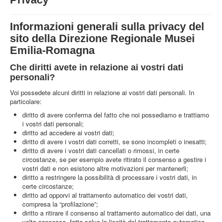
STRUTTURA
ATTIVITA'
Informazioni generali sulla privacy del
sito della Direzione Regionale Musei
MUSEI
Emilia-Romagna
EVENTI
Che diritti avete in relazione ai vostri dati
personali?
Voi possedete alcuni diritti in relazione ai vostri dati personali. In
particolare:
diritto di avere conferma del fatto che noi possediamo e trattiamo
i vostri dati personali;
diritto ad accedere ai vostri dati;
diritto di avere i vostri dati corretti, se sono incompleti o inesatti;
diritto di avere i vostri dati cancellati o rimossi, in certe
circostanze, se per esempio avete ritirato il consenso a gestire i
vostri dati e non esistono altre motivazioni per mantenerli;
diritto a restringere la possibilità di processare i vostri dati, in
certe circostanze;
diritto ad opporvi al trattamento automatico dei vostri dati,
compresa la “profilazione”;
diritto a ritirare il consenso al trattamento automatico dei dati, una
volta concesso, fatta salva la liceità del trattamento automatico