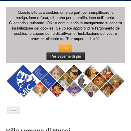
Questo sito usa cookies di terze parti per semplificare la
navigazione e l'uso, oltre che per la profilazione dell'utente.
Cliccando il pulsante "OK" o continuando la navigazione si accetta
l'installazione dei cookies. Se volete approfondire l'argomento dei
cookies, o sapere come disattivarne l'installazione sul vostro
browser, cliccate su "Per saperne di più".
OK
Per saperne di più
Toggle
Navigation
HOME PAGE
Villa romana di Russi