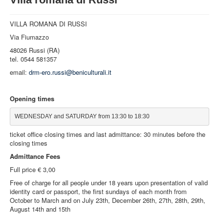
MUSEUMS
STRUCTURE
VILLA ROMANA DI RUSSI
Via Fiumazzo
WHAT WE DO
48026 Russi (RA)
NEWS
tel. 0544 581357
email:
drm-ero.russi@beniculturali.it
Opening times
WEDNESDAY and SATURDAY from 13:30 to 18:30
ticket office closing times and last admittance: 30 minutes before the
closing times
Admittance Fees
Full price € 3,00
Free of charge for all people under 18 years upon presentation of valid
identity card or passport, the first sundays of each month from
October to March and on July 23th, December 26th, 27th, 28th, 29th,
August 14th and 15th